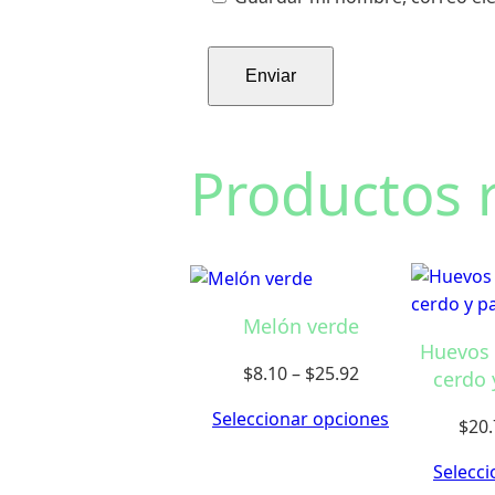
Productos 
Melón verde
Huevos 
Price
$
8.10
–
$
25.92
cerdo 
range:
Seleccionar opciones
$
20.
$8.10
through
Selecci
$25.92