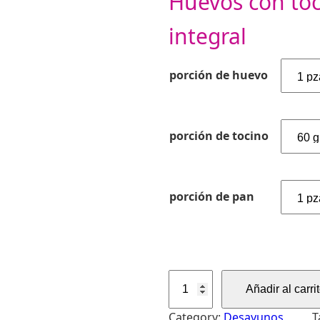
Huevos con toc
integral
porción de huevo
porción de tocino
porción de pan
H
Añadir al carri
u
e
Category:
Desayunos
, 
T