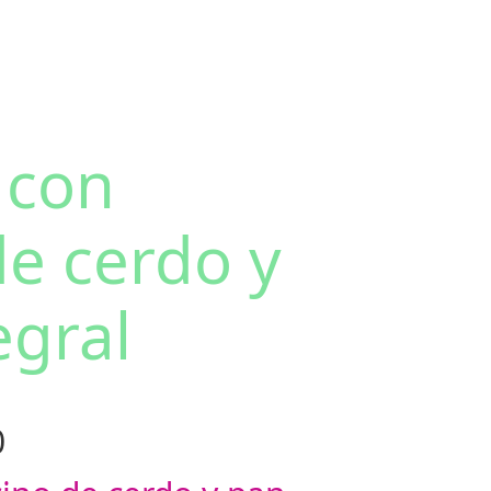
 con
de cerdo y
egral
P
0