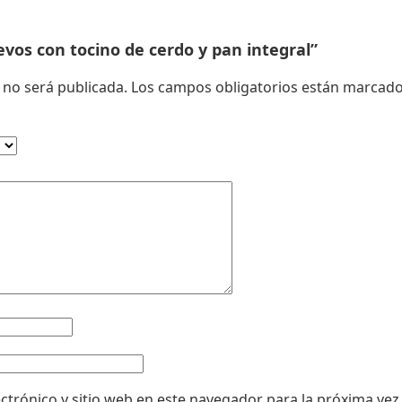
o
y
evos con tocino de cerdo y pan integral”
p
a
 no será publicada.
Los campos obligatorios están marcad
n
i
n
t
e
g
r
a
l
c
a
n
t
i
ctrónico y sitio web en este navegador para la próxima ve