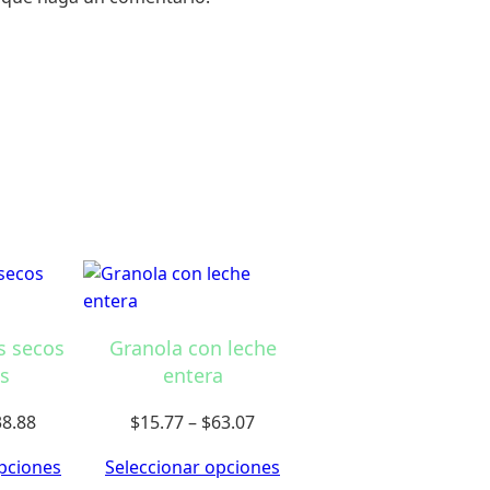
0
s secos
Granola con leche
s
entera
Price
Price
38.88
$
15.77
–
$
63.07
range:
range:
pciones
Seleccionar opciones
$12.96
$15.77