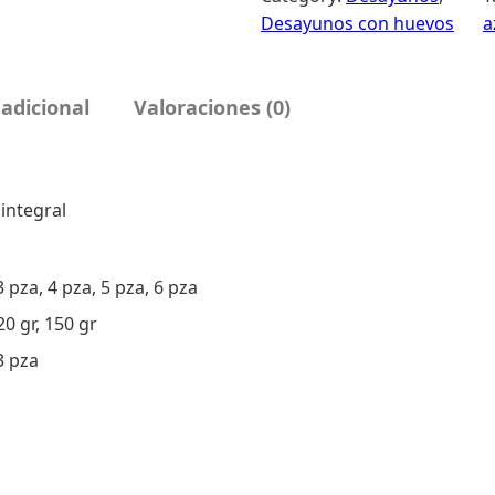
v
Desayunos con huevos
a
o
s
c
adicional
Valoraciones (0)
o
n
t
integral
o
c
i
3 pza, 4 pza, 5 pza, 6 pza
n
o
120 gr, 150 gr
d
3 pza
e
c
e
r
d