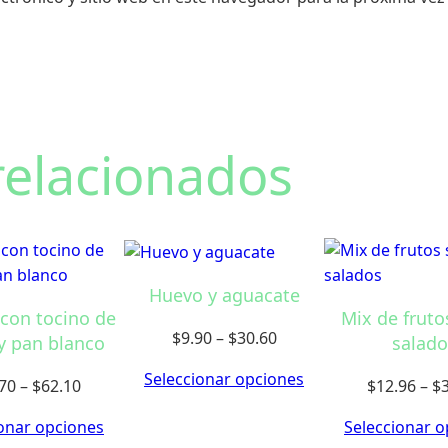
d
a
d
relacionados
Huevo y aguacate
con tocino de
Mix de fruto
Price
$
9.90
–
$
30.60
y pan blanco
salado
range:
Seleccionar opciones
Price
70
–
$
62.10
$
12.96
–
$
$9.90
range:
through
onar opciones
Seleccionar o
$20.70
$30.60