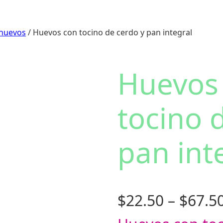
huevos
/ Huevos con tocino de cerdo y pan integral
Huevos
tocino 
pan int
$
22.50
–
$
67.5