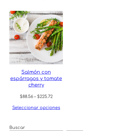
through
$77.22
Salmón con
espárragos y tomate
cherry
Price
$
88.56
–
$
225.72
range:
Seleccionar opciones
$88.56
through
$225.72
Buscar