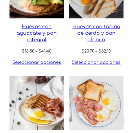
Huevos con
Huevos con tocino
aguacate y pan
de cerdo y pan
integral
blanco
Price
Price
$
13.50
–
$
41.40
$
20.70
–
$
62.10
range:
range:
Seleccionar opciones
Seleccionar opciones
$13.50
$20.70
through
through
$41.40
$62.10