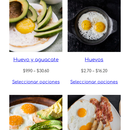
Huevo y aguacate
Huevos
Price
Price
$
9.90
–
$
30.60
$
2.70
–
$
16.20
range:
range:
Seleccionar opciones
Seleccionar opciones
$9.90
$2.70
through
through
$30.60
$16.20