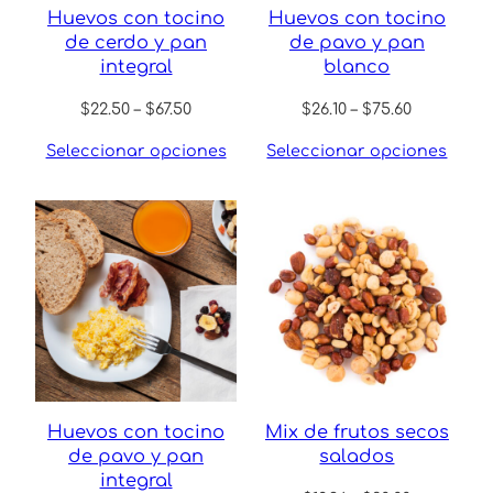
Huevos con tocino
Huevos con tocino
de cerdo y pan
de pavo y pan
integral
blanco
Price
Price
$
22.50
–
$
67.50
$
26.10
–
$
75.60
range:
range:
Seleccionar opciones
Seleccionar opciones
$22.50
$26.10
through
through
$67.50
$75.60
Huevos con tocino
Mix de frutos secos
de pavo y pan
salados
integral