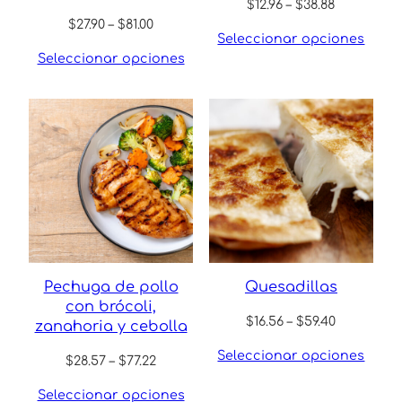
Price
$
12.96
–
$
38.88
Price
range:
$
27.90
–
$
81.00
Seleccionar opciones
range:
$12.96
Seleccionar opciones
$27.90
through
through
$38.88
$81.00
Pechuga de pollo
Quesadillas
con brócoli,
Price
$
16.56
–
$
59.40
zanahoria y cebolla
range:
Seleccionar opciones
Price
$16.56
$
28.57
–
$
77.22
range:
through
Seleccionar opciones
$28.57
$59.40