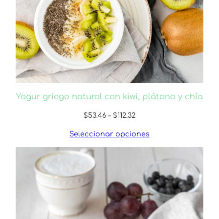
r
o
u
g
Yogur griego natural con kiwi, plátano y chía
h
Price
$
53.46
–
$
112.32
$
range:
Seleccionar opciones
$53.46
1
through
$112.32
6
.
2