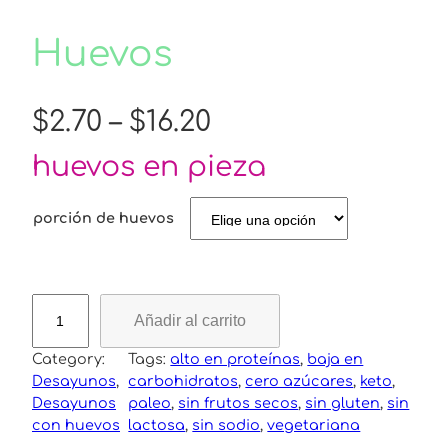
Huevos
P
$
2.70
–
$
16.20
r
huevos en pieza
i
porción de huevos
c
e
H
Añadir al carrito
u
r
e
Category:
Tags:
alto en proteínas
, 
baja en
v
Desayunos
, 
carbohidratos
, 
cero azúcares
, 
keto
, 
a
o
Desayunos
paleo
, 
sin frutos secos
, 
sin gluten
, 
sin
s
con huevos
lactosa
, 
sin sodio
, 
vegetariana
n
c