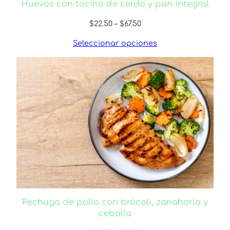
Huevos con tocino de cerdo y pan integral
Price
$
22.50
–
$
67.50
range:
Seleccionar opciones
$22.50
through
$67.50
Pechuga de pollo con brócoli, zanahoria y
cebolla