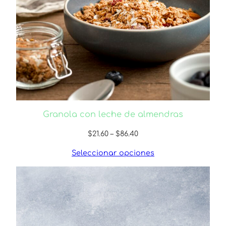
Granola con leche de almendras
Price
$
21.60
–
$
86.40
range:
Seleccionar opciones
$21.60
through
$86.40