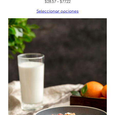
Price
$
28.57
–
$
77.22
range:
Seleccionar opciones
$28.57
through
$77.22