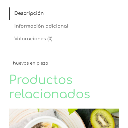
a
g
n
Descripción
t
e
i
Información adicional
d
:
a
Valoraciones (0)
d
$
2
huevos en pieza
.
Productos
7
relacionados
0
t
h