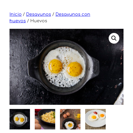
Saltar
al
Inicio
/
Desayunos
/
Desayunos con
contenido
huevos
/ Huevos